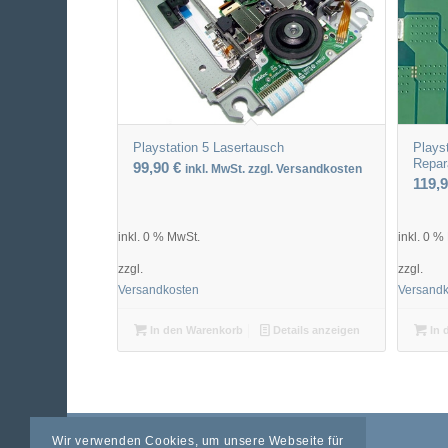
Playstation 5 Lasertausch
Plays
Repar
99,90
€
inkl. MwSt. zzgl. Versandkosten
119,
inkl. 0 % MwSt.
inkl. 0 %
zzgl.
zzgl.
Versandkosten
Versand
In den Warenkorb
Details anzeigen
In 
Wir verwenden Cookies, um unsere Webseite für