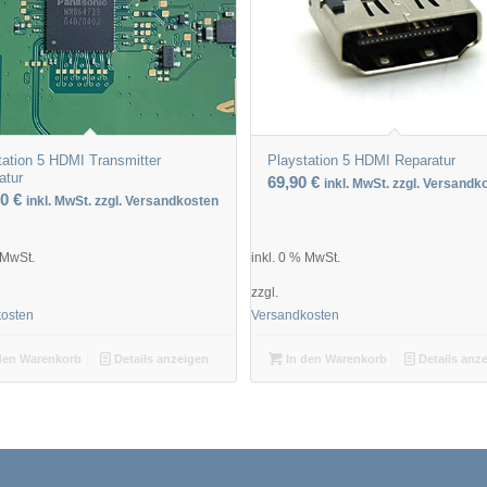
tation 5 HDMI Transmitter
Playstation 5 HDMI Reparatur
atur
69,90
€
inkl. MwSt. zzgl. Versandk
90
€
inkl. MwSt. zzgl. Versandkosten
 MwSt.
inkl. 0 % MwSt.
zzgl.
kosten
Versandkosten
den Warenkorb
Details anzeigen
In den Warenkorb
Details anz