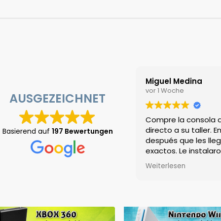
Miguel Medina
vor 1 Woche
AUSGEZEICHNET
Compre la consola directamente de AliE
directo a su taller. En una semana para
Basierend auf
197 Bewertungen
después que les llego ya la tenía en mi
exactos. Le instalaron el chip y ya te
usándola y la consola se ha estado c
Weiterlesen
excelente, me incluyeron un vidrio tem
gomitas! Volvería a enviarles mi conso
sin ninguna duda.