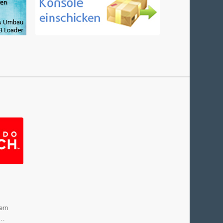
ern
e…