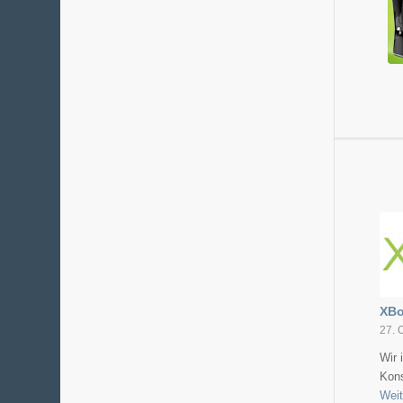
XBo
27. 
Wir 
Kon
Weit