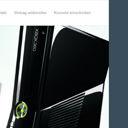
takt
Vertrag widerrufen
Konsole einschicken