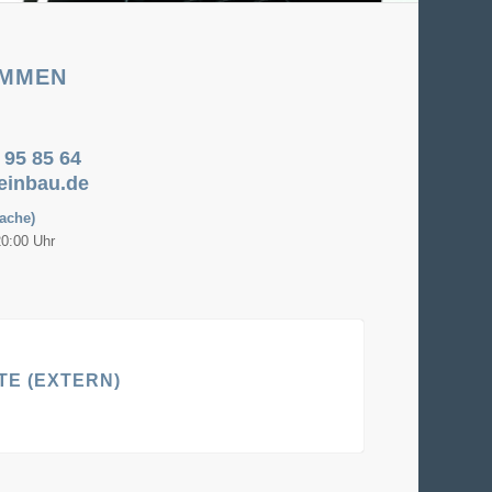
OMMEN
 95 85 64
einbau.de
ache)
20:00 Uhr
E (EXTERN)