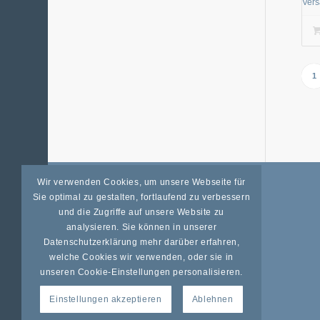
Ver
1
Wir verwenden Cookies, um unsere Webseite für
Sie optimal zu gestalten, fortlaufend zu verbessern
ALLGEMEINES
und die Zugriffe auf unsere Website zu
analysieren. Sie können in unserer
Datenschutz
Datenschutzerklärung mehr darüber erfahren,
Impressum
welche Cookies wir verwenden, oder sie in
unseren Cookie-Einstellungen personalisieren.
Widerrufsrecht
Unsere AGB
Einstellungen akzeptieren
Ablehnen