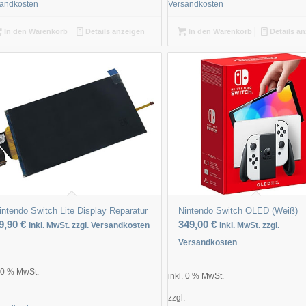
sandkosten
Versandkosten
In den Warenkorb
Details anzeigen
In den Warenkorb
Details a
intendo Switch Lite Display Reparatur
Nintendo Switch OLED (Weiß)
9,90
€
349,00
€
inkl. MwSt. zzgl. Versandkosten
inkl. MwSt. zzgl.
Versandkosten
. 0 % MwSt.
inkl. 0 % MwSt.
.
zzgl.