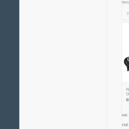
Ver
N
O
6
inkl
zzgl