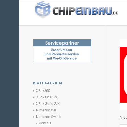
KATEGORIEN
XBox360
XBox One S/X
XBox Serie S/X
Nintendo Wii
Nintendo Switch
Alle
Konsole