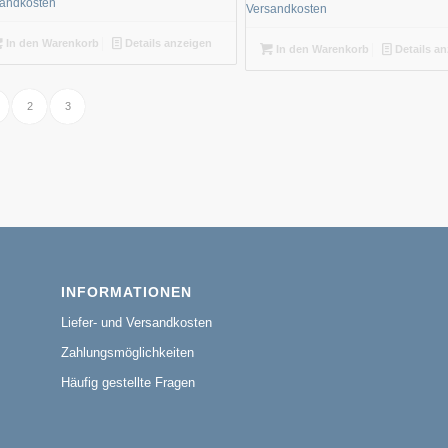
sandkosten
Versandkosten
In den Warenkorb
Details anzeigen
In den Warenkorb
Details a
2
3
INFORMATIONEN
Liefer- und Versandkosten
Zahlungsmöglichkeiten
Häufig gestellte Fragen