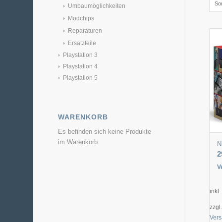
So
Umbaumöglichkeiten
Modchips
Reparaturen
Ersatzteile
Playstation 3
Playstation 4
Playstation 5
WARENKORB
Es befinden sich keine Produkte
im Warenkorb.
N
2
V
inkl
zzgl
Ver