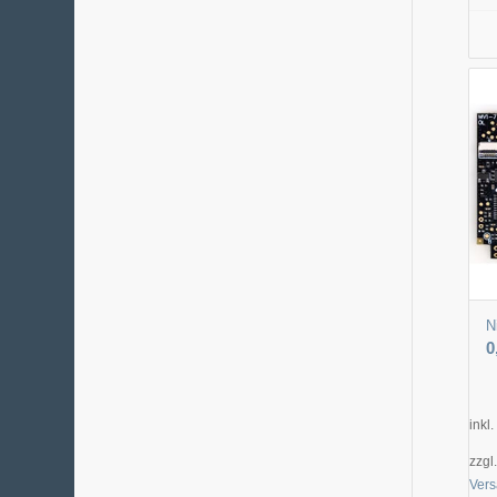
N
0
inkl
zzgl
Ver