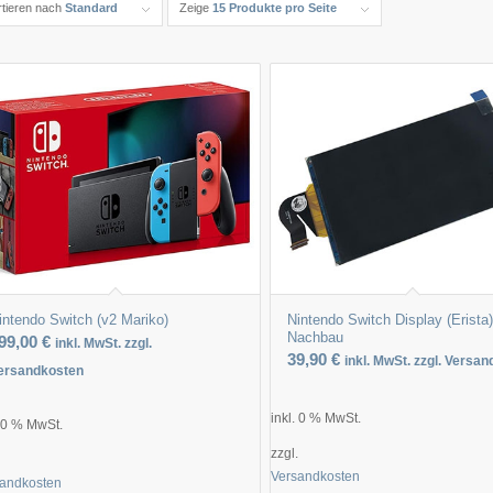
rtieren nach
Standard
Zeige
15 Produkte pro Seite
intendo Switch (v2 Mariko)
Nintendo Switch Display (Erista
Nachbau
99,00
€
inkl. MwSt. zzgl.
39,90
€
inkl. MwSt. zzgl. Versa
ersandkosten
inkl. 0 % MwSt.
. 0 % MwSt.
zzgl.
.
Versandkosten
sandkosten