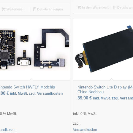
In den Warenkorb
Details a
Weiterlesen
Details anzeigen
intendo Switch HWFLY Modchip
Nintendo Switch Lite Display (M
China Nachbau
,00
€
inkl. MwSt. zzgl. Versandkosten
39,90
€
inkl. MwSt. zzgl. Versa
. 0 % MwSt.
inkl. 0 % MwSt.
.
zzgl.
sandkosten
Versandkosten