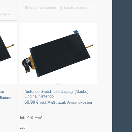
In den Warenkorb
Details anzeigen
nzeigen
tur
Nintendo Switch Lite Display (Mariko)
Original Nintendo
ndkosten
69,90
€
inkl. MwSt. zzgl. Versandkosten
inkl. 0 % MwSt.
zzgl.