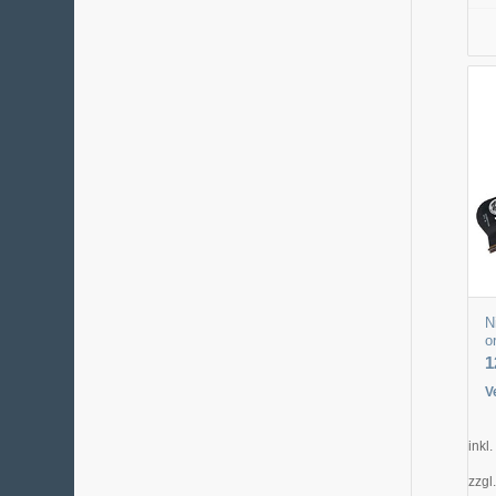
N
o
1
V
inkl
zzgl