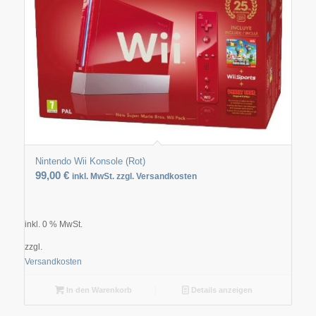
Nintendo Wii Konsole (Rot)
99,00
€
inkl. MwSt. zzgl. Versandkosten
inkl. 0 % MwSt.
zzgl.
Versandkosten
In den Warenkorb
Details anzeigen