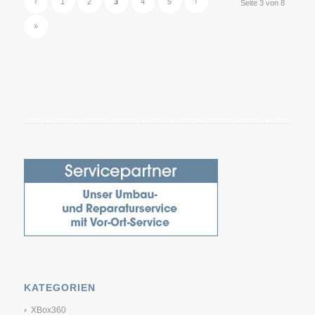
‹
1
2
3
4
5
›
Seite 3 von 8
»
KATEGORIEN
XBox360