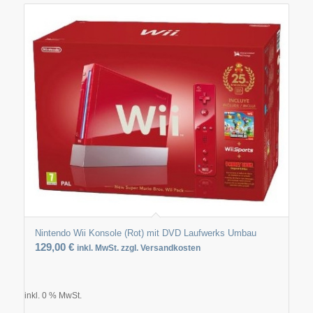
Nintendo Wii Konsole (Rot) mit DVD Laufwerks Umbau
129,00
€
inkl. MwSt. zzgl. Versandkosten
inkl. 0 % MwSt.