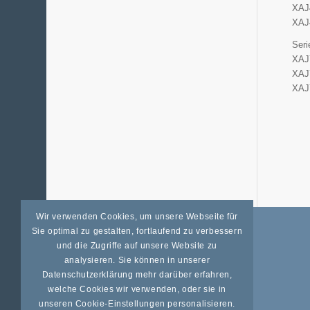
XAJ4
XAJ
Seri
XAJ7
XAJ7
XAJ
Wir verwenden Cookies, um unsere Webseite für
Sie optimal zu gestalten, fortlaufend zu verbessern
und die Zugriffe auf unsere Website zu
ALLGEMEINES
analysieren. Sie können in unserer
Datenschutz
Datenschutzerklärung mehr darüber erfahren,
welche Cookies wir verwenden, oder sie in
Impressum
unseren Cookie-Einstellungen personalisieren.