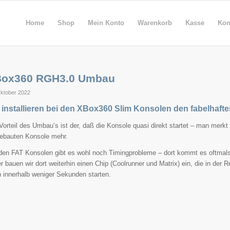
Home
Shop
Mein Konto
Warenkorb
Kasse
Kon
ox360 RGH3.0 Umbau
Oktober 2022
 installieren bei den XBox360 Slim Konsolen den fabelha
Vorteil des Umbau’s ist der, daß die Konsole quasi direkt startet – man merkt
ebauten Konsole mehr.
den FAT Konsolen gibt es wohl noch Timingprobleme – dort kommt es oftmals
r bauen wir dort weiterhin einen Chip (Coolrunner und Matrix) ein, die in de
 innerhalb weniger Sekunden starten.