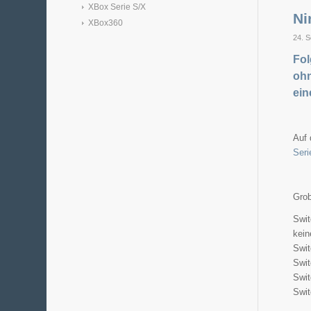
XBox Serie S/X
Ni
XBox360
24. 
Fol
ohn
ein
Auf 
Ser
Grob
Swit
kein
Swit
Swit
Swit
Swit