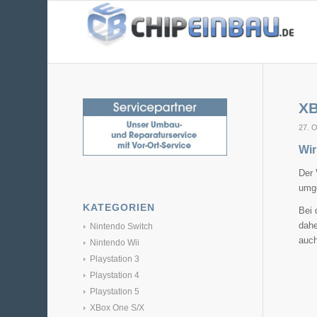
XB
27. 
Wir
Der 
umg
KATEGORIEN
Bei 
dahe
Nintendo Switch
auch
Nintendo Wii
Playstation 3
Playstation 4
Playstation 5
XBox One S/X