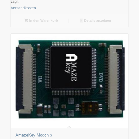
zzgl.
Versandkosten
In den Warenkorb
Details anzeigen
AmazeKey Modchip