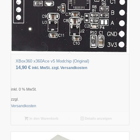
XBox360 x360Ace v5 Modchip (Original)
14,90
€
inkl. MwSt. zzgl. Versandkosten
inkl. 0 % MwSt.
zzgl.
Versandkosten
In den Warenkorb
Details anzeigen