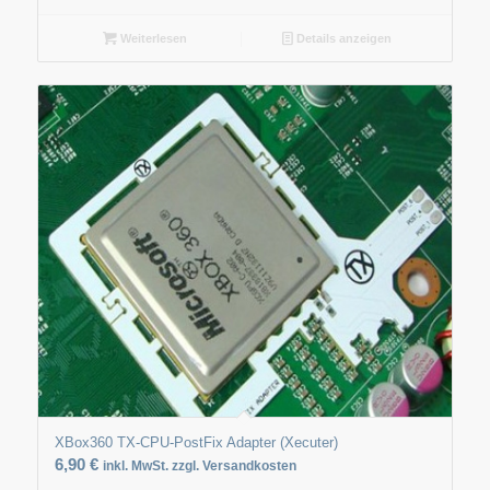
Weiterlesen
Details anzeigen
XBox360 TX-CPU-PostFix Adapter (Xecuter)
6,90
€
inkl. MwSt. zzgl. Versandkosten