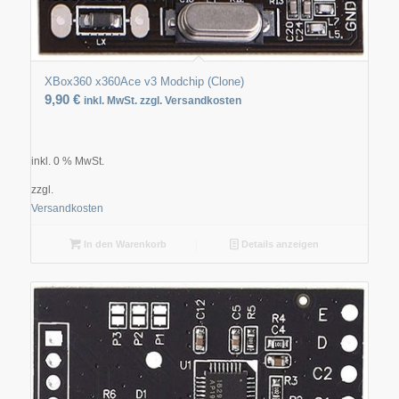
XBox360 x360Ace v3 Modchip (Clone)
9,90
€
inkl. MwSt. zzgl. Versandkosten
inkl. 0 % MwSt.
zzgl.
Versandkosten
In den Warenkorb
Details anzeigen